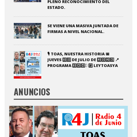
PLENO RECONOCIMIENTO DEL
ESTADO.
SE VIENE UNA MASIVA JUNTADA DE
FIRMAS A NIVEL NACIONAL.
🎙️ TOAS, NUESTRA HISTORIA 📅
JUEVES 3️⃣0️⃣ DE JULIO DE 2️⃣0️⃣2️⃣6️⃣ 📍
PROGRAMA 3️⃣4️⃣4️⃣️⃣ #️⃣ LEYTOASYA
ANUNCIOS