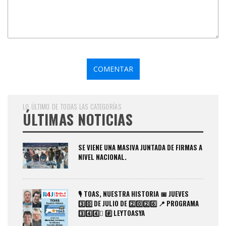
LO ÚLTIMO DE TODAS LAS CATEGORÍAS
ÚLTIMAS NOTICIAS
SE VIENE UNA MASIVA JUNTADA DE FIRMAS A
NIVEL NACIONAL.
🎙️ TOAS, NUESTRA HISTORIA 📅 JUEVES
3️⃣0️⃣ DE JULIO DE 2️⃣0️⃣2️⃣6️⃣ 📍 PROGRAMA
3️⃣4️⃣4️⃣️⃣ #️⃣ LEYTOASYA