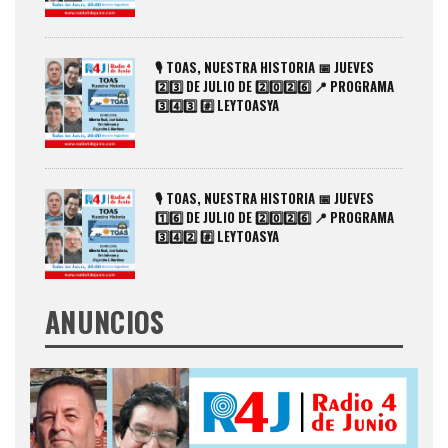
🎙️ TOAS, NUESTRA HISTORIA 📅 JUEVES
2️⃣3️⃣ DE JULIO DE 2️⃣0️⃣2️⃣6️⃣ 📍 PROGRAMA
3️⃣4️⃣3️⃣ #️⃣ LEYTOASYA
🎙️ TOAS, NUESTRA HISTORIA 📅 JUEVES
1️⃣6️⃣ DE JULIO DE 2️⃣0️⃣2️⃣6️⃣ 📍 PROGRAMA
3️⃣4️⃣2️⃣ #️⃣ LEYTOASYA
ANUNCIOS