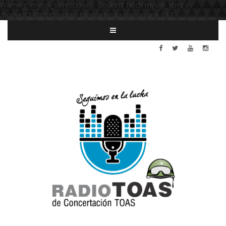
Warning: mysqli_stmt::close(): Couldn't fetch mysqli_stmt in
/home/c2430335/public_html/articulo.php on line 137