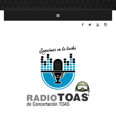
Warning: mysqli_stmt::close(): Couldn't fetch mysqli_stmt in
/home/c2430335/public_html/articulo.php on line 137