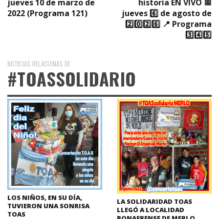
jueves 10 de marzo de
historia EN VIVO 📅
2022 (Programa 121)
jueves 6️⃣ de agosto de
2️⃣0️⃣2️⃣6️⃣ 📍 Programa
3️⃣4️⃣5️⃣
NOTICIAS RELACIONAS DE
#TOASSOLIDARIO
LOS NIÑOS, EN SU DÍA,
LA SOLIDARIDAD TOAS
TUVIERON UNA SONRISA
LLEGÓ A LOCALIDAD
TOAS
BONAERENSE DE MERLO