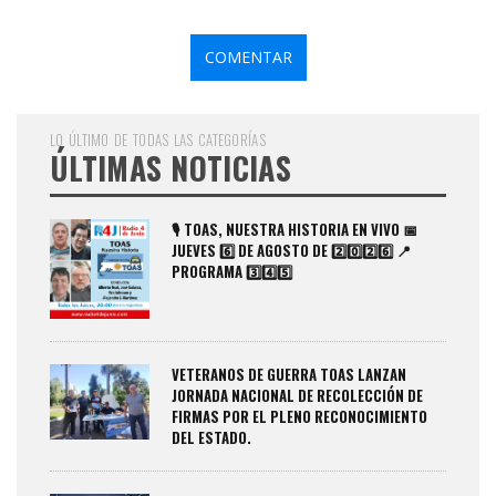
LO ÚLTIMO DE TODAS LAS CATEGORÍAS
ÚLTIMAS NOTICIAS
🎙️ TOAS, NUESTRA HISTORIA EN VIVO 📅
JUEVES 6️⃣ DE AGOSTO DE 2️⃣0️⃣2️⃣6️⃣ 📍
PROGRAMA 3️⃣4️⃣5️⃣
VETERANOS DE GUERRA TOAS LANZAN
JORNADA NACIONAL DE RECOLECCIÓN DE
FIRMAS POR EL PLENO RECONOCIMIENTO
DEL ESTADO.