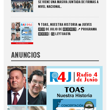
SE VIENE UNA MASIVA JUNTADA DE FIRMAS A
NIVEL NACIONAL.
🎙️ TOAS, NUESTRA HISTORIA 📅 JUEVES
3️⃣0️⃣ DE JULIO DE 2️⃣0️⃣2️⃣6️⃣ 📍 PROGRAMA
3️⃣4️⃣4️⃣️⃣ #️⃣ LEYTOASYA
ANUNCIOS